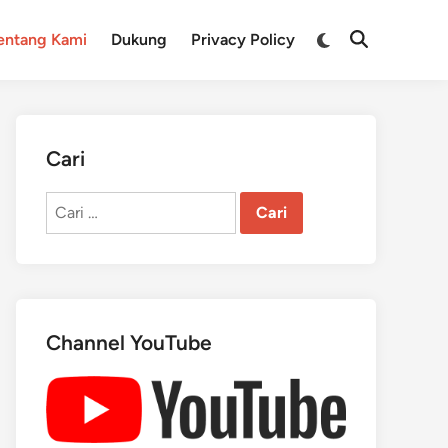
Switch
entang Kami
Dukung
Privacy Policy
Open
to
Search
dark
mode
Cari
Cari
untuk:
Channel YouTube