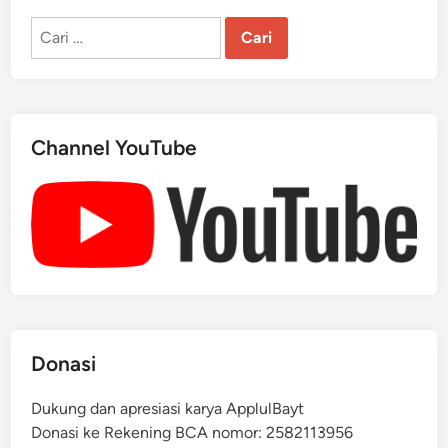
t
Cari
a
untuk:
u
M
u
s
Channel YouTube
y
a
w
a
r
a
h
?
B
Donasi
u
k
Dukung dan apresiasi karya ApplulBayt
u
Donasi ke Rekening BCA nomor: 2582113956
D