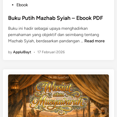
P
Ebook
o
s
Buku Putih Mazhab Syiah – Ebook PDF
t
Buku ini hadir sebagai upaya menghadirkan
e
pemahaman yang objektif dan seimbang tentang
d
B
Mazhab Syiah, berdasarkan pandangan …
Read more
i
u
n
by
ApplulBayt
•
17 Februari 2026
k
u
P
u
t
i
h
M
a
z
h