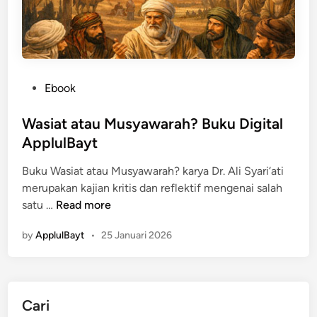
a
b
S
y
i
P
Ebook
a
o
h
s
Wasiat atau Musyawarah? Buku Digital
–
t
ApplulBayt
E
e
b
Buku Wasiat atau Musyawarah? karya Dr. Ali Syari‘ati
d
o
merupakan kajian kritis dan reflektif mengenai salah
i
o
W
satu …
Read more
n
k
a
P
by
ApplulBayt
•
25 Januari 2026
s
D
i
F
a
t
Cari
a