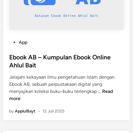
a
u
i
l
t
B
a
y
t
P
App
o
s
Ebook AB – Kumpulan Ebook Online
t
Ahlul Bait
e
Jelajahi kekayaan ilmu pengetahuan Islam dengan
d
Ebook AB, sebuah perpustakaan digital yang
i
E
menyajikan koleksi buku-buku terlengkap …
Read
n
b
more
o
by
ApplulBayt
•
12 Juli 2025
o
k
A