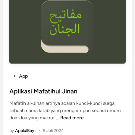
i
B
n
a
e
i
s
t
o
a
l
p
i
l
i
P
App
h
o
a
s
Aplikasi Mafatihul Jinan
n
t
g
Mafātih al-Jinān artinya adalah kunci-kunci surga,
e
a
sebuah nama kitab yang menghimpun secara umum
d
n
A
doa-doa yang makruf …
Read more
i
d
p
n
by
ApplulBayt
•
9 Juli 2024
a
l