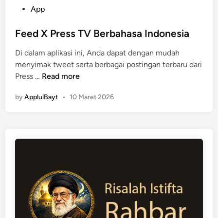
P
App
o
s
Feed X Press TV Berbahasa Indonesia
t
Di dalam aplikasi ini, Anda dapat dengan mudah
e
menyimak tweet serta berbagai postingan terbaru dari
d
F
Press …
Read more
i
e
n
by
ApplulBayt
•
10 Maret 2026
e
d
X
P
r
e
s
s
T
V
B