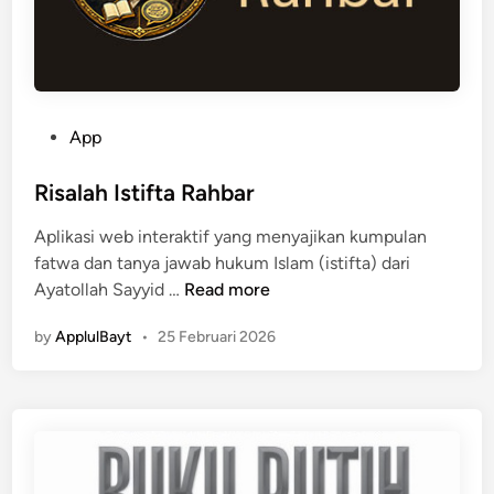
e
r
b
a
h
P
App
a
o
s
s
Risalah Istifta Rahbar
a
t
I
Aplikasi web interaktif yang menyajikan kumpulan
e
n
fatwa dan tanya jawab hukum Islam (istifta) dari
d
d
R
Ayatollah Sayyid …
Read more
i
o
i
n
by
ApplulBayt
•
25 Februari 2026
n
s
e
a
s
l
i
a
a
h
I