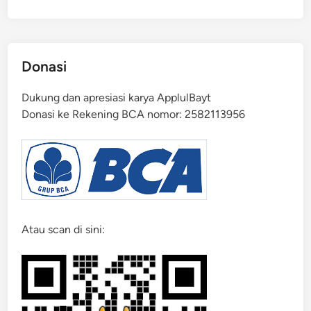
a
s
Donasi
Dukung dan apresiasi karya ApplulBayt
Donasi ke Rekening BCA nomor: 2582113956
Atau scan di sini: