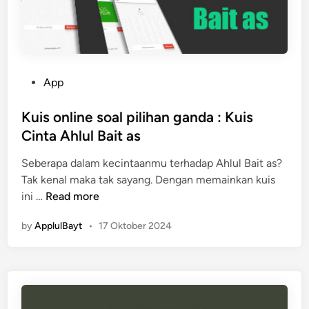
B
e
u
n
d
d
a
e
y
r
P
App
a
M
o
A
u
s
Kuis online soal pilihan ganda : Kuis
s
n
t
Cinta Ahlul Bait as
y
a
e
u
s
Seberapa dalam kecintaanmu terhadap Ahlul Bait as?
d
r
a
Tak kenal maka tak sayang. Dengan memainkan kuis
i
a
b
K
ini …
Read more
n
a
u
h
by
ApplulBayt
•
17 Oktober 2024
i
A
s
h
o
l
n
u
l
l