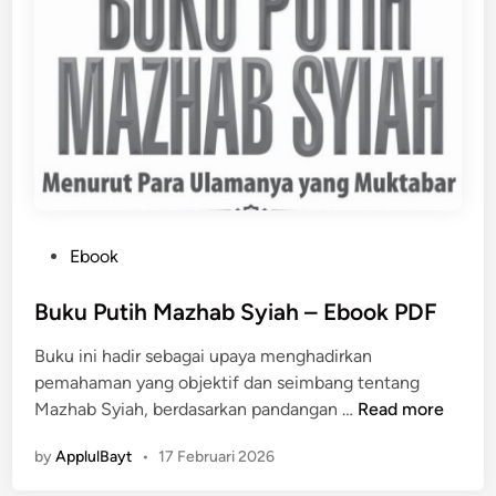
s
t
i
f
t
a
R
a
h
b
P
Ebook
a
o
r
s
Buku Putih Mazhab Syiah – Ebook PDF
t
Buku ini hadir sebagai upaya menghadirkan
e
pemahaman yang objektif dan seimbang tentang
d
B
Mazhab Syiah, berdasarkan pandangan …
Read more
i
u
n
by
ApplulBayt
•
17 Februari 2026
k
u