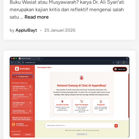
b
Buku Wasiat atau Musyawarah? karya Dr. Ali Syari‘ati
d
o
merupakan kajian kritis dan reflektif mengenai salah
i
o
W
satu …
Read more
n
k
a
P
by
ApplulBayt
•
25 Januari 2026
s
D
i
F
a
t
a
t
a
u
M
u
s
y
a
w
a