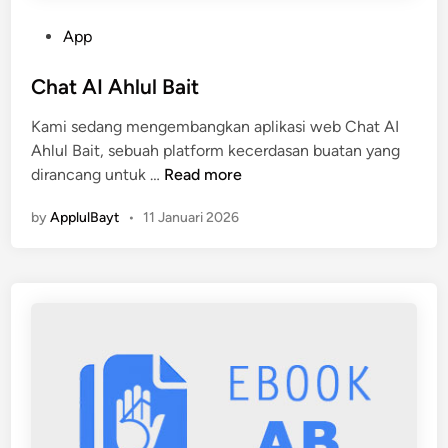
r
P
App
a
o
h
s
Chat AI Ahlul Bait
?
t
B
Kami sedang mengembangkan aplikasi web Chat AI
e
u
Ahlul Bait, sebuah platform kecerdasan buatan yang
d
k
C
dirancang untuk …
Read more
i
u
h
n
D
by
ApplulBayt
•
11 Januari 2026
a
i
t
g
A
i
I
t
A
a
h
l
l
A
u
p
l
p
B
l