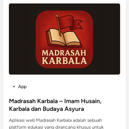
B
–
K
u
m
p
u
l
a
n
E
b
o
P
App
o
o
k
s
Madrasah Karbala – Imam Husain,
O
t
Karbala dan Budaya Asyura
n
e
l
Aplikasi web Madrasah Karbala adalah sebuah
d
i
platform edukasi yang dirancang khusus untuk
i