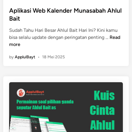
a
o
m
s
Aplikasi Web Kalender Munasabah Ahlul
H
t
Bait
u
e
s
Sudah Tahu Hari Besar Ahlul Bait Hari Ini? Kini kamu
d
a
A
bisa selalu update dengan peringatan penting …
Read
i
i
p
more
n
n
l
,
by
ApplulBayt
•
18 Mei 2025
i
K
k
a
a
r
s
b
i
a
W
l
e
a
b
d
K
a
a
n
l